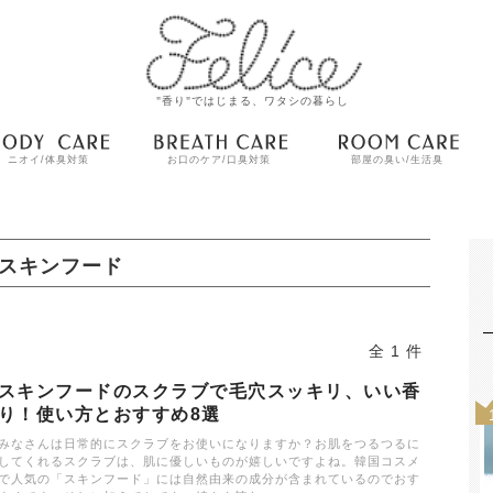
"香り"ではじまる、ワタシの暮らし
ニオイ/体臭対策
お口のケア/口臭対策
部屋の臭い/生活臭
スキンフード
全 1 件
スキンフードのスクラブで毛穴スッキリ、いい香
り！使い方とおすすめ8選
みなさんは日常的にスクラブをお使いになりますか？お肌をつるつるに
してくれるスクラブは、肌に優しいものが嬉しいですよね。韓国コスメ
で人気の「スキンフード」には自然由来の成分が含まれているのでおす