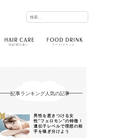
頭皮/髪の臭い
フード/ドリンク
記事ランキング人気の記事
男性を惹きつける女
性"フェロモン"の特徴！
遺伝子レベルで理想の相
手を嗅ぎ分けよう