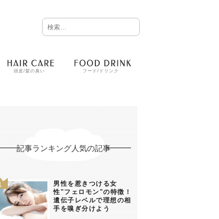
頭皮/髪の臭い
フード/ドリンク
記事ランキング人気の記事
男性を惹きつける女
性"フェロモン"の特徴！
遺伝子レベルで理想の相
手を嗅ぎ分けよう