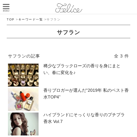
TOP
>
キーワード一覧
>
サフラン
サフラン
サフランの記事
全 3 件
稀少なブラックローズの香りを身にまと
い、春に変化を♪
香りブロガーが選んだ“2019年 私のベスト香
水TOP4”
ハイブランドにそっくりな香りのプチプラ
香水 Vol.7