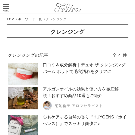
TOP
>
キーワード一覧
>
クレンジング
クレンジング
クレンジングの記事
全 4 件
口コミ＆成分解析｜デュオ ザ クレンジング
バーム ホットで毛穴汚れをクリアに
アルガンオイルの効果と使い方を徹底解
説！おすすめ商品10選もご紹介
菊池倫子 アロマセラピスト
心もケアする自然の香り『HUYGENS（ホイ
ヘンス）』でスッキリ爽快に♪