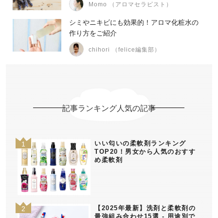
Momo （アロマセラピスト）
シミやニキビにも効果的！アロマ化粧水の
作り方をご紹介
chihori （felice編集部）
記事ランキング人気の記事
いい匂いの柔軟剤ランキング
TOP20！男女から人気のおすす
め柔軟剤
【2025年最新】洗剤と柔軟剤の
最強組み合わせ15選 - 用途別で