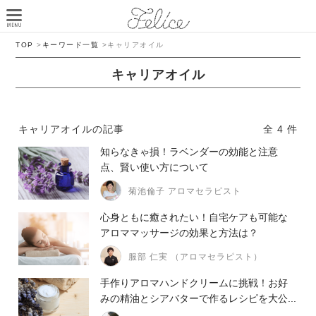
TOP
>
キーワード一覧
>
キャリアオイル
キャリアオイル
キャリアオイルの記事
全 4 件
知らなきゃ損！ラベンダーの効能と注意
点、賢い使い方について
菊池倫子 アロマセラピスト
心身ともに癒されたい！自宅ケアも可能な
アロママッサージの効果と方法は？
服部 仁実 （アロマセラピスト）
手作りアロマハンドクリームに挑戦！お好
みの精油とシアバターで作るレシピを大公...