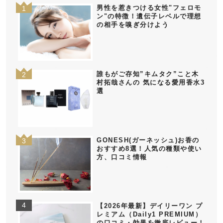
男性を惹きつける女性"フェロモ
ン"の特徴！遺伝子レベルで理想
の相手を嗅ぎ分けよう
誰もがご存知”キムタク”こと木
村拓哉さんの 気になる愛用香水3
選
GONESH(ガーネッシュ)お香の
おすすめ8選！人気の種類や使い
方、口コミ情報
【2026年最新】デイリーワン プ
レミアム（Daily1 PREMIUM）
の口コミ・効果を徹底レビュー！