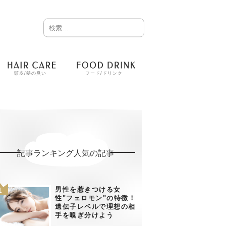
頭皮/髪の臭い
フード/ドリンク
記事ランキング人気の記事
男性を惹きつける女
性"フェロモン"の特徴！
遺伝子レベルで理想の相
手を嗅ぎ分けよう