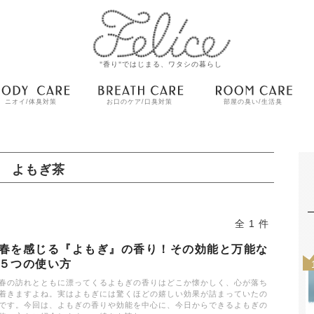
"香り"ではじまる、ワタシの暮らし
ニオイ/体臭対策
お口のケア/口臭対策
部屋の臭い/生活臭
よもぎ茶
全 1 件
春を感じる『よもぎ』の香り！その効能と万能な
５つの使い方
春の訪れとともに漂ってくるよもぎの香りはどこか懐かしく、心が落ち
着きますよね。実はよもぎには驚くほどの嬉しい効果が詰まっていたの
です。今回は、よもぎの香りや効能を中心に、今日からできるよもぎの