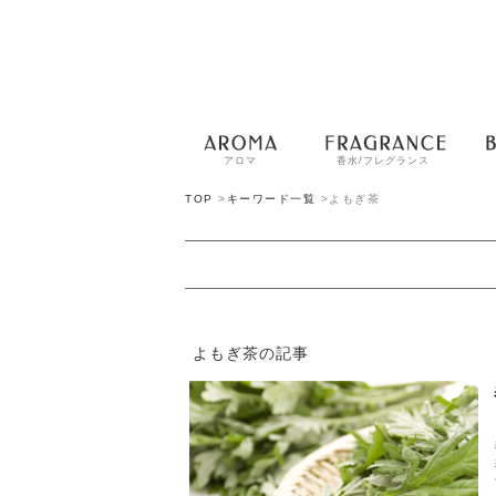
アロマ
香水/フレグランス
TOP
>
キーワード一覧
>
よもぎ茶
よもぎ茶の記事