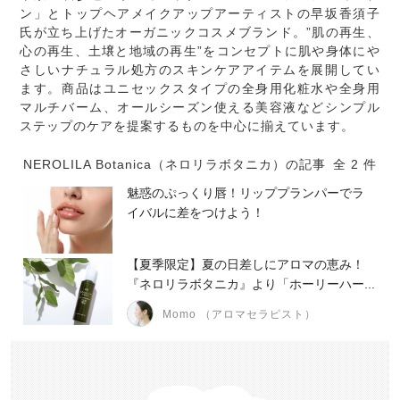
ン」とトップヘアメイクアップアーティストの早坂香須子
氏が立ち上げたオーガニックコスメブランド。”肌の再生、
心の再生、土壌と地域の再生”をコンセプトに肌や身体にや
さしいナチュラル処方のスキンケアアイテムを展開してい
ます。商品はユニセックスタイプの全身用化粧水や全身用
マルチバーム、オールシーズン使える美容液などシンプル
ステップのケアを提案するものを中心に揃えています。
NEROLILA Botanica（ネロリラボタニカ）の記事
全 2 件
魅惑のぷっくり唇！リッププランパーでラ
イバルに差をつけよう！
【夏季限定】夏の日差しにアロマの恵み！
『ネロリラボタニカ』より「ホーリーハー...
Momo （アロマセラピスト）