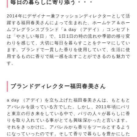
毎日の暮らしに寄り添う・・・
2014年にデザイナー兼ファッションディレクターとして活
躍する福田春美さんによって生まれた、ホームケア＆ホー
ムフレグランスブランド「a day （アデイ）」コンセプト
は「やさしい毎日」で、1日1日の時の流れや季節の移り変
わりを感じて、大切に毎日を暮らすことをテーマにしてい
ます。ブランドで一貫した香りを使用していて、生活に使
用するものに香りで統一感を出すことができるのも魅力で
す。
ブランドディレクター福田春美さん
a day （アデイ）を立ち上げた福田春美さんは、もともと
アパレルを扱っている方でした。しかし、2011年頃にパリ
と東京の行き来をしている中で、パリの人々が暮らしに香
りを取り入れている事がとても興味深かったと言います。
それをきっかけに、アパレルから香りをツールとするよう
になっていったのです。そして香りで暮らしを豊かにした