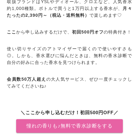
取扱ブランドはYSLやディオール、クロエなど、人気香水
約1,000種類。ボトルで買うと1万円以上する香水が、
月々
たったの2,390円～（税込・送料無料）
で楽しめます♡
ここ
から申し込みするだけで、
初回500円オフ
の特典付き！
使い切りサイズのアトマイザーで届くので使いやすさも
◎。しかも、香水選びに悩んだときは、無料の香水診断で
自分の好みに合った香水を見つけられます。
会員数50万人超え
の大人気サービス、ぜひ一度チェックし
てみてくださいね♪
＼ここから申し込むだけ！初回500円OFF／
憧れの香りも♪無料で香水診断をする