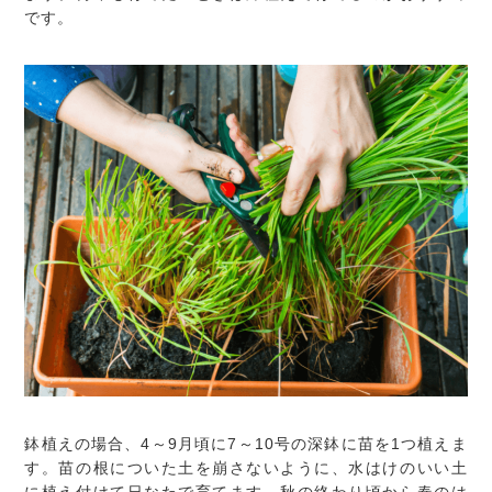
です。
鉢植えの場合、4～9月頃に7～10号の深鉢に苗を1つ植えま
す。苗の根についた土を崩さないように、水はけのいい土