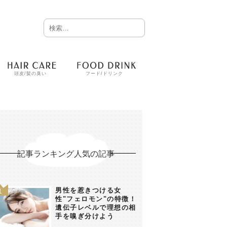
頭皮/髪の臭い
フード/ドリンク
記事ランキング人気の記事
男性を惹きつける女
性"フェロモン"の特徴！
遺伝子レベルで理想の相
手を嗅ぎ分けよう