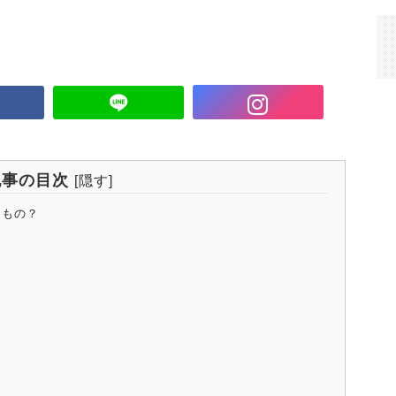
記事の目次
[
隠す
]
なもの？