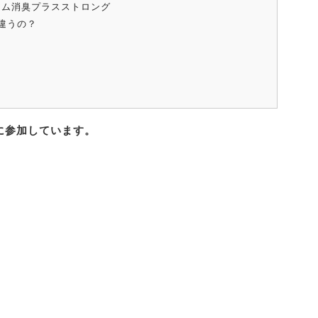
アム消臭プラスストロング
違うの？
に参加しています。