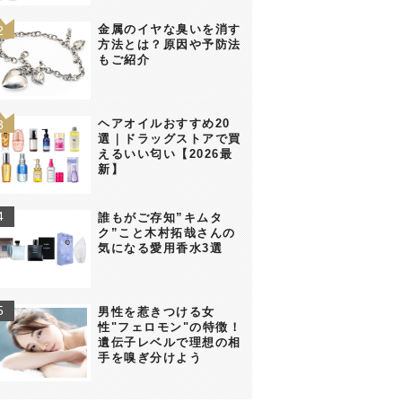
金属のイヤな臭いを消す
方法とは？原因や予防法
もご紹介
ヘアオイルおすすめ20
選｜ドラッグストアで買
えるいい匂い【2026最
新】
誰もがご存知”キムタ
ク”こと木村拓哉さんの
気になる愛用香水3選
男性を惹きつける女
性"フェロモン"の特徴！
遺伝子レベルで理想の相
手を嗅ぎ分けよう