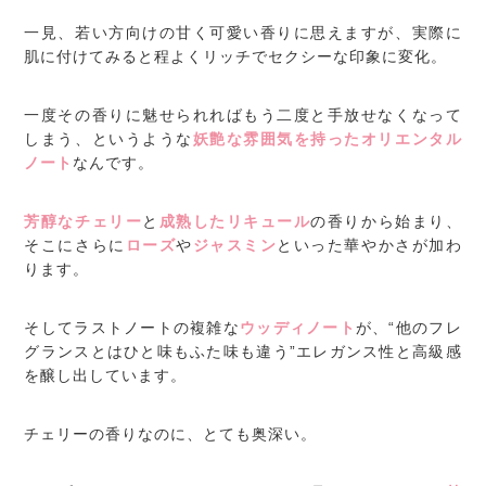
一見、若い方向けの甘く可愛い香りに思えますが、実際に
肌に付けてみると程よくリッチでセクシーな印象に変化。
一度その香りに魅せられればもう二度と手放せなくなって
しまう、というような
妖艶な雰囲気を持ったオリエンタル
ノート
なんです。
芳醇なチェリー
と
成熟したリキュール
の香りから始まり、
そこにさらに
ローズ
や
ジャスミン
といった華やかさが加わ
ります。
そしてラストノートの複雑な
ウッディノート
が、“他のフレ
グランスとはひと味もふた味も違う”エレガンス性と高級感
を醸し出しています。
チェリーの香りなのに、とても奥深い。