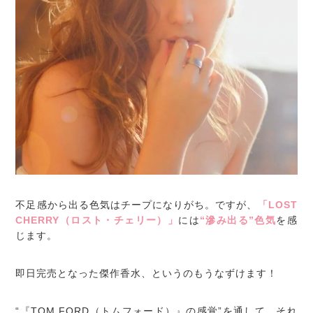
不足感から出る色気はチープになりがち。ですが、
「LOST
CHERRY（ロスト・チェリー）」
には
“滲み出る”色気
を感
じます。
即日完売となった傑作香水、というのもうなずけます！
“『TOM FORD（トムフォード）』の感覚”を通して、それ