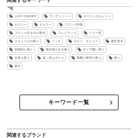
関連するキーワード
LOST CHERRY
ウッディノート
オリエンタルノート
セクシー
チェリー
フランス特集
フランス生まれの香水
フレグランス
ベリー系
リキュールの香り
リッチ
ロスト・チェリー
傑作香水
官能的な香り
海外受けする香り
甘く可愛い香り
甘美な香り
真っ赤なボトル
禁断の果実の香り
香り
香水
キーワード一覧
関連するブランド