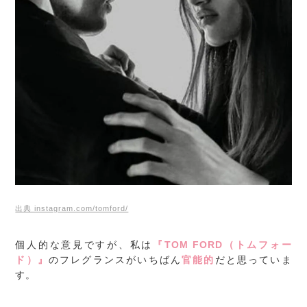
出典 instagram.com/tomford/
個人的な意見ですが、私は
『TOM FORD（トムフォー
ド）』
のフレグランスがいちばん
官能的
だと思っていま
す。