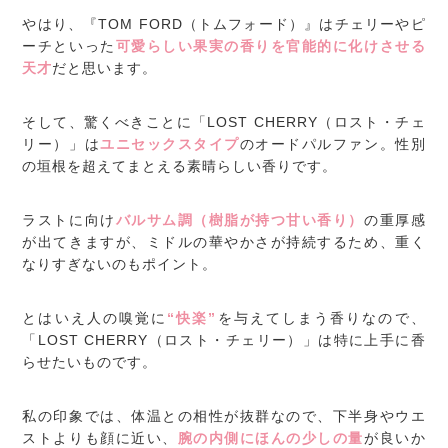
やはり、『TOM FORD（トムフォード）』はチェリーやピ
ーチといった
可愛らしい果実の香りを官能的に化けさせる
天才
だと思います。
そして、驚くべきことに「LOST CHERRY（ロスト・チェ
リー）」は
ユニセックスタイプ
のオードパルファン。性別
の垣根を超えてまとえる素晴らしい香りです。
ラストに向け
バルサム調（樹脂が持つ甘い香り）
の重厚感
が出てきますが、ミドルの華やかさが持続するため、重く
なりすぎないのもポイント。
とはいえ人の嗅覚に
“快楽”
を与えてしまう香りなので、
「LOST CHERRY（ロスト・チェリー）」は特に上手に香
らせたいものです。
私の印象では、体温との相性が抜群なので、下半身やウエ
ストよりも顔に近い、
腕の内側にほんの少しの量
が良いか