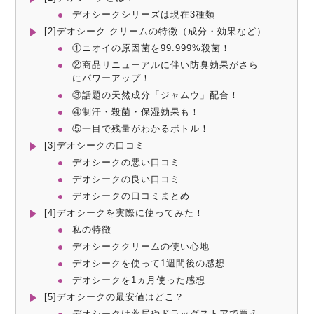
デオシークシリーズは現在3種類
[2]デオシーク クリームの特徴（成分・効果など）
①ニオイの原因菌を99.999%殺菌！
②商品リニューアルに伴い防臭効果がさら
にパワーアップ！
③話題の天然成分「ジャムウ」配合！
④制汗・殺菌・保湿効果も！
⑤一目で残量がわかるボトル！
[3]デオシークの口コミ
デオシークの悪い口コミ
デオシークの良い口コミ
デオシークの口コミまとめ
[4]デオシークを実際に使ってみた！
私の特徴
デオシーククリームの使い心地
デオシークを使って1週間後の感想
デオシークを1ヵ月使った感想
[5]デオシークの最安値はどこ？
デオシークは薬局やドラッグストアで買え