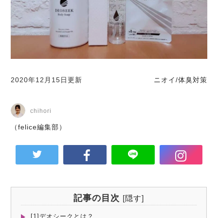
2020年12月15日更新
ニオイ/体臭対策
chihori
（felice編集部）
記事の目次
[
隠す
]
[1]デオシークとは？