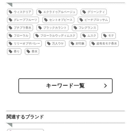
ウィステリア
エクラドゥアルページュ
グリーンティ
グレープフルーツ
セントオブピース
ピーチブロッサム
プチプラ香水
ブラックカラント
フレグランス
フローラル
フローラルウッディムスク
ムスク
モテ
リリーオブザバレー
万人ウケ
好印象
超有名モテ香水
香り
香水
キーワード一覧
関連するブランド