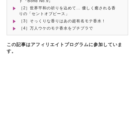
ド『Bond No.9』
［2］世界平和の祈りを込めて… 優しく癒される香
りの「セントオブピース」
［3］そっくりな香りはあの超有名モテ香水！
［4］万人ウケのモテ香水をプチプラで
この記事はアフィリエイトプログラムに参加していま
す。