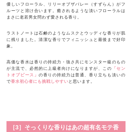
優しいフローラル、リリーオブザバレー（すずらん）がフ
ルーツと溶け合います。癒されるような淡いフローラルは
まさに老若男女問わず愛される香り。
ラストノートは石鹸のようなムスクとウッディな香りが肌
に残りました。清潔な香りでフィニッシュと最後まで好印
象。
高価な香水は香りの持続力・強さ共にモンスター級のもの
が主流で、必然的に上級者向けになりますが、この
「セン
トオブピース」
の香りの持続力は普通、香り立ちも淡いの
で
香水初心者にも挑戦しやすい
と思います。
［3］そっくりな香りはあの超有名モテ香