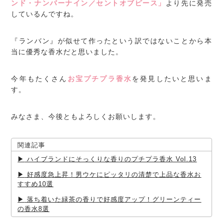
ンド・ナンバーナイン／セントオブピース」
より先に発売
しているんですね。
『ランバン』が似せて作ったという訳ではないことから本
当に優秀な香水だと思いました。
今年もたくさん
お宝プチプラ香水
を発見したいと思いま
す。
みなさま、今後ともよろしくお願いします。
関連記事
ハイブランドにそっくりな香りのプチプラ香水 Vol.13
好感度急上昇！男ウケにピッタリの清楚で上品な香水お
すすめ10選
落ち着いた緑茶の香りで好感度アップ！グリーンティー
の香水8選