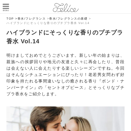
TOP >
香水/フレグランス
>
香水/フレグランスの基礎
>
ハイブランドにそっくりな香りのプチプラ香水 Vol.14
ハイブランドにそっくりな香りのプチプラ
香水 Vol.14
明けましておめでとうございます。新しい年の始まりは、
親族への挨拶回りや地元の友達と久々に再会したり、普段
は会えない人に会えたりする楽しいシーズンですね。今回
はそんなシチュエーションにぴったり！老若男女問わず好
印象を持たれる事間違いなしの癒される香り『ボンド・ナ
ンバーナイン』の「セントオブピース」とそっくりなプチ
プラ香水をご紹介します。