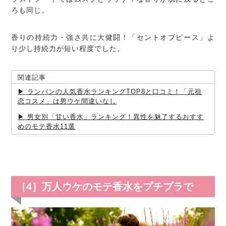
ろも同じ。
香りの持続力・強さ共に大健闘！「セントオブピース」よ
り少し持続力が短い程度でした。
関連記事
ランバンの人気香水ランキングTOP8と口コミ！「元祖
恋コスメ」は男ウケ間違いなし
男女別「甘い香水」ランキング！異性を魅了するおすす
めのモテ香水11選
［4］万人ウケのモテ香水をプチプラで