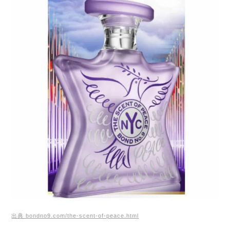
出典 bondno9.com/the-scent-of-peace.html