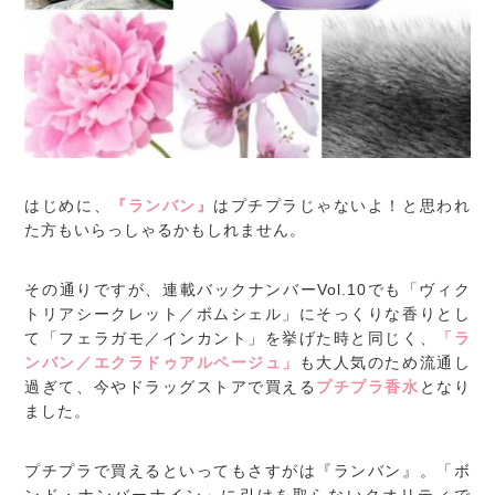
はじめに、
『ランバン』
はプチプラじゃないよ！と思われ
た方もいらっしゃるかもしれません。
その通りですが、連載バックナンバーVol.10でも「ヴィク
トリアシークレット／ボムシェル」にそっくりな香りとし
て「フェラガモ／インカント」を挙げた時と同じく、
「ラ
ンバン／エクラドゥアルページュ」
も大人気のため流通し
過ぎて、今やドラッグストアで買える
プチプラ香水
となり
ました。
プチプラで買えるといってもさすがは『ランバン』。「ボ