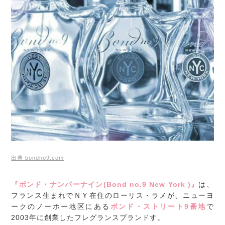
出典 bondno9.com
『ボンド・ナンバーナイン(Bond no.9 New York )』
は、
フランス生まれでＮＹ在住のローリス・ラメが、ニューヨ
ークのノーホー地区にある
ボンド・ストリート9番地
で
2003年に創業したフレグランスブランドす。