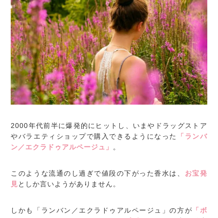
2000年代前半に爆発的にヒットし、いまやドラッグストア
やバラエティショップで購入できるようになった
「ランバ
ン／エクラドゥアルページュ」
。
このような流通のし過ぎで値段の下がった香水は、
お宝発
見
としか言いようがありません。
しかも「ランバン／エクラドゥアルページュ」の方が
「ボ