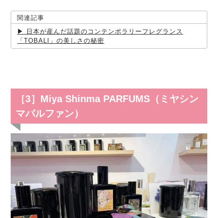
関連記事
日本が産んだ話題のコンテンポラリーフレグランス
「TOBALI」の美しさの秘密
［3］Miya Shinma PARFUMS（ミヤシン
マパルファン）