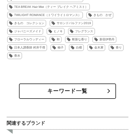
TEA BREAK Hair Mist（ティー ブレイク ヘアミスト）
TWILIGHT ROMANCE（トワイライトロマンス）
きもの かぜ
きもの コレクション
サロンドパルファン2019
ジャパニーズメイド
ヒノキ
フレグランス
フローラルウッディー
和
斬新な香り
新宿伊勢丹
日本人調香師 村井千尋
柚子
白檀
金木犀
香り
香水
キーワード一覧
関連するブランド