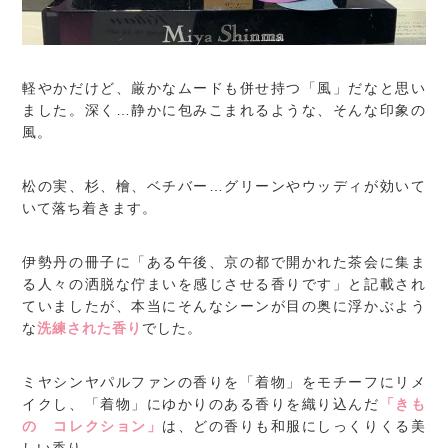
軽やかだけど、厳かなムードも併せ持つ「風」だなと思い
ました。深く…静かに包みこまれるような、そんな印象の
風。
松の実、杉、檜、ベチバー…グリーンやウッディが効いて
いて落ち着きます。
伊勢丹の冊子に「ある午後、京の都で開かれた茶会に集ま
る人々の洒脱な佇まいを感じさせる香りです」と記載され
ていましたが、本当にそんなシーンが目の奥に浮かぶよう
な
洗練された香り
でした。
ミヤシンヤパルファンの香りを「着物」をモチーフにリメ
イクし、「着物」にゆかりのある香りを織り込んだ
「きも
の コレクション」
は、どの香りも和服にしっくりくる美