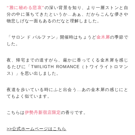
“雅に秘める悲哀”
の深い背景を知り、より一層ストンと自
分の中に落ちてきたというか…あぁ、だからこんな儚さや
物悲しげな一面もあるのだなと理解しました。
「サロン ド パルファン」開催時はちょうど
金木犀
の季節で
した。
夜、帰宅までの道すがら、厳かに香ってくる金木犀を感じ
るたびに「TWILIGTH ROMANCE（トワイライトロマン
ス）」を思い出しました。
夜道を歩いている時にふと出会う…あの金木犀の感じにと
てもよく似ています。
こちらは
伊勢丹新宿店限定
の香りです。
>>公式ホームページはこちら