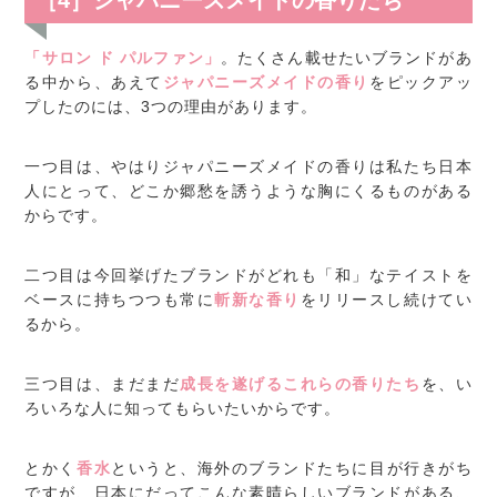
［4］ジャパニーズメイドの香りたち
「サロン ド パルファン」
。たくさん載せたいブランドがあ
る中から、あえて
ジャパニーズメイドの香り
をピックアッ
プしたのには、3つの理由があります。
一つ目は、やはりジャパニーズメイドの香りは私たち日本
人にとって、どこか郷愁を誘うような胸にくるものがある
からです。
二つ目は今回挙げたブランドがどれも「和」なテイストを
ベースに持ちつつも常に
斬新な香り
をリリースし続けてい
るから。
三つ目は、まだまだ
成長を遂げるこれらの香りたち
を、い
ろいろな人に知ってもらいたいからです。
とかく
香水
というと、海外のブランドたちに目が行きがち
ですが、日本にだってこんな素晴らしいブランドがある、