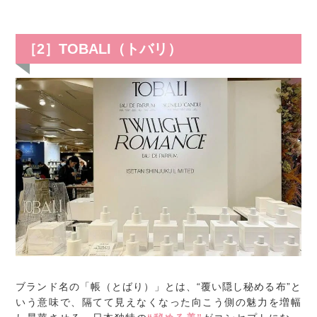
［2］TOBALI（トバリ）
ブランド名の「帳（とばり）」とは、“覆い隠し秘める布”と
いう意味で、隔てて見えなくなった向こう側の魅力を増幅