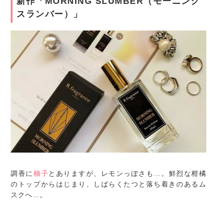
新作「MORNING SLUMBER（モーニング
スランバー）」
調香に
柚子
とありますが、レモンっぽさも…。鮮烈な柑橘
のトップからはじまり、しばらくたつと落ち着きのあるム
スクへ…。