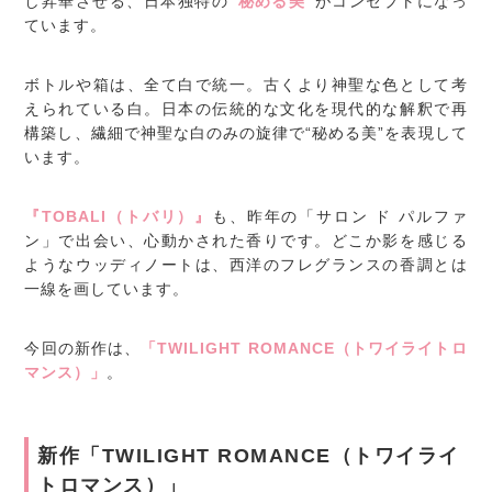
し昇華させる、日本独特の
“秘める美”
がコンセプトになっ
ています。
ボトルや箱は、全て白で統一。古くより神聖な色として考
えられている白。日本の伝統的な文化を現代的な解釈で再
構築し、繊細で神聖な白のみの旋律で“秘める美”を表現して
います。
『TOBALI（トバリ）』
も、昨年の「サロン ド パルファ
ン」で出会い、心動かされた香りです。どこか影を感じる
ようなウッディノートは、西洋のフレグランスの香調とは
一線を画しています。
今回の新作は、
「TWILIGHT ROMANCE（トワイライトロ
マンス）」
。
新作「TWILIGHT ROMANCE（トワイライ
トロマンス）」