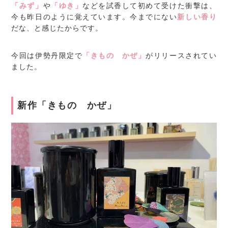
「みず」
や
「ゆき」
などを試香して初めて受けた衝撃は、
今も昨日のように覚えています。今までにない
新しい香り
だな、と感じたからです。
今回は伊勢丹限定で
「きもの かぜ」
がリリースされてい
ました。
新作「きもの かぜ」