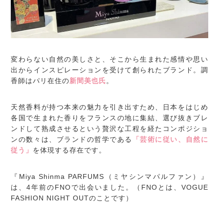
変わらない自然の美しさと、そこから生まれた感情や思い
出からインスピレーションを受けて創られたブランド。調
香師はパリ在住の
新間美也氏
。
天然香料が持つ本来の魅力を引き出すため、日本をはじめ
各国で生まれた香りをフランスの地に集結、選び抜きブレ
ンドして熟成させるという贅沢な工程を経たコンポジショ
ンの数々は、ブランドの哲学である
「芸術に従い、自然に
従う」
を体現する存在です。
『Miya Shinma PARFUMS（ミヤシンマパルファン）』
は、4年前のFNOで出会いました。（FNOとは、VOGUE
FASHION NIGHT OUTのことです）