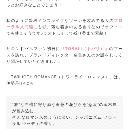
っとお好きなことでしょう！
私のように普段メンズライクなゾーンを攻めてる人の
フロ
ーラル入門編
にも◎。落ち着きのある香りなのでオフィス
でも使えそうです♪ラスト…そして残り香まで素敵！
サロンドパルファン初日に
『TOBALI（トバリ）』
のブー
スを訪れ、ブランドディレクター奈良さんのお話をじっく
り聞かせていただきました。
「TWILIGTH ROMANCE（トワイライトロマンス）」は、
伊勢丹HPにも
“雅”な白檀に寄り添う薔薇の花びらを“悲哀”の金木犀
が包み込む。
そんなロマンスのように淡い、ジャポニズム フロー
ラル ウッディの香り。