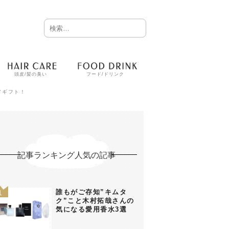
頭皮/髪の臭い
フード/ドリンク
メギフト！
記事ランキング人気の記事
誰もがご存知”キムタ
ク”こと木村拓哉さんの
気になる愛用香水3選