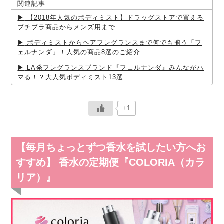
関連記事
【2018年人気のボディミスト】ドラッグストアで買える
プチプラ商品からメンズ用まで
ボディミストからヘアフレグランスまで何でも揃う「フ
ェルナンダ」！人気の商品8選のご紹介
LA発フレグランスブランド『フェルナンダ』みんながハ
マる！？大人気ボディミスト13選
+1
【毎月ちょっとずつ香水を試したい方へお
すすめ】 香水の定期便『COLORIA（カラ
リア）』