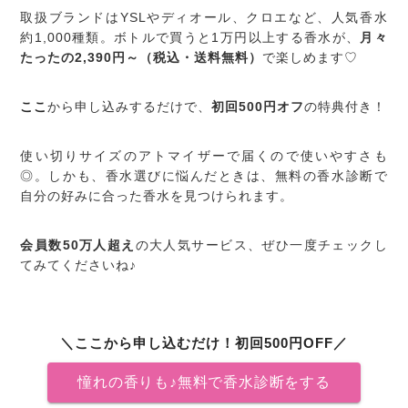
取扱ブランドはYSLやディオール、クロエなど、人気香水
約1,000種類。ボトルで買うと1万円以上する香水が、
月々
たったの2,390円～（税込・送料無料）
で楽しめます♡
ここ
から申し込みするだけで、
初回500円オフ
の特典付き！
使い切りサイズのアトマイザーで届くので使いやすさも
◎。しかも、香水選びに悩んだときは、無料の香水診断で
自分の好みに合った香水を見つけられます。
会員数50万人超え
の大人気サービス、ぜひ一度チェックし
てみてくださいね♪
＼ここから申し込むだけ！初回500円OFF／
憧れの香りも♪無料で香水診断をする