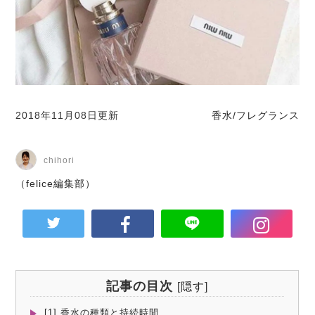
2018年11月08日更新
香水/フレグランス
chihori
（felice編集部）
記事の目次
[
隠す
]
[1] 香水の種類と持続時間