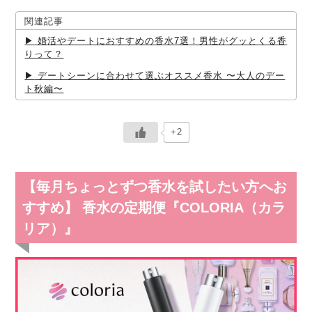
関連記事
婚活やデートにおすすめの香水7選！男性がグッとくる香
りって？
デートシーンに合わせて選ぶオススメ香水 〜大人のデー
ト秋編〜
+2
【毎月ちょっとずつ香水を試したい方へお
すすめ】 香水の定期便『COLORIA（カラ
リア）』