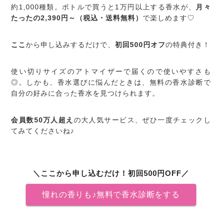
約1,000種類。ボトルで買うと1万円以上する香水が、
月々
たったの2,390円～（税込・送料無料）
で楽しめます♡
ここ
から申し込みするだけで、
初回500円オフ
の特典付き！
使い切りサイズのアトマイザーで届くので使いやすさも
◎。しかも、香水選びに悩んだときは、無料の香水診断で
自分の好みに合った香水を見つけられます。
会員数50万人超え
の大人気サービス、ぜひ一度チェックし
てみてくださいね♪
＼ここから申し込むだけ！初回500円OFF／
憧れの香りも♪無料で香水診断をする