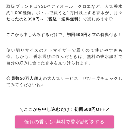
取扱ブランドはYSLやディオール、クロエなど、人気香水
約1,000種類。ボトルで買うと1万円以上する香水が、
月々
たったの2,390円～（税込・送料無料）
で楽しめます♡
ここ
から申し込みするだけで、
初回500円オフ
の特典付き！
使い切りサイズのアトマイザーで届くので使いやすさも
◎。しかも、香水選びに悩んだときは、無料の香水診断で
自分の好みに合った香水を見つけられます。
会員数50万人超え
の大人気サービス、ぜひ一度チェックし
てみてくださいね♪
＼ここから申し込むだけ！初回500円OFF／
憧れの香りも♪無料で香水診断をする