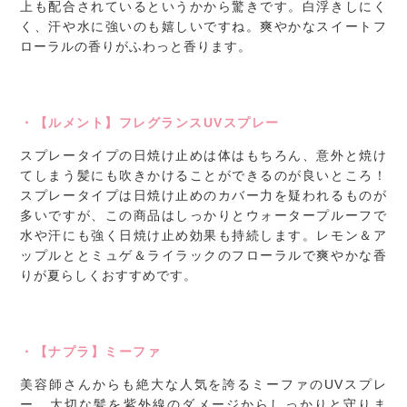
上も配合されているというかから驚きです。白浮きしにく
く、汗や水に強いのも嬉しいですね。爽やかなスイートフ
ローラルの香りがふわっと香ります。
・【ルメント】フレグランスUVスプレー
スプレータイプの日焼け止めは体はもちろん、意外と焼け
てしまう髪にも吹きかけることができるのが良いところ！
スプレータイプは日焼け止めのカバー力を疑われるものが
多いですが、この商品はしっかりとウォータープルーフで
水や汗にも強く日焼け止め効果も持続します。レモン＆ア
ップルととミュゲ＆ライラックのフローラルで爽やかな香
りが夏らしくおすすめです。
・【ナプラ】ミーファ
美容師さんからも絶大な人気を誇るミーファのUVスプレ
ー。大切な髪を紫外線のダメージからしっかりと守りま