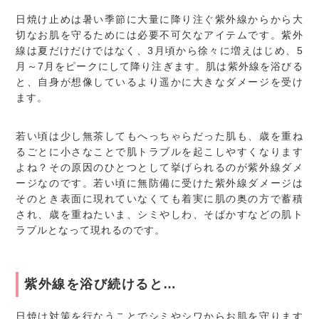
日焼け止めは暑い季節に大量に降り注ぐ紫外線からから大
切なお肌を守るためには必要不可欠なアイテムです。紫外
線は夏だけだけではなく、3月頃から徐々に増えはじめ、5
月～7月をピークにして降り注ぎます。肌は紫外線を浴びる
と、自身が想像しているより遥かに大きなダメージを受け
ます。
若い頃は少し無茶してもへっちゃらだった肌も、歳を重ね
るごとに小さなことで肌トラブルを起こしやすくなります
よね？その原因のひとつとして挙げられるのが紫外線ダメ
ージなのです。若い頃に無防備に受けた紫外線ダメージは
そのとき表面に現れていなくても着実に肌の奥の方で蓄積
され、歳を重ねたいま、シミやしわ、そばかすなどの肌ト
ラブルとなって現れるのです。
紫外線を浴び続けると…
日焼け対策を行なうことでシミやシワからお肌を守ります