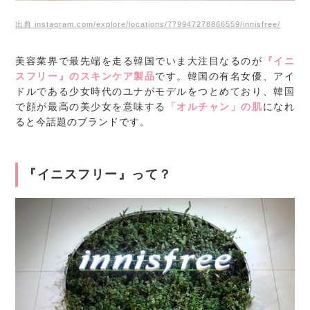
出典 instagram.com/explore/locations/779947278866559/innisfree/
美容業界で最先端を走る韓国でいま大注目なるのが
『イニ
スフリー』のスキンケア製品
です。韓国の有名女優、アイ
ドルである少女時代のユナがモデルをつとめており、韓国
で顔が最高の美少女を意味する
「オルチャン」の肌
になれ
ると今話題のブランドです。
『イニスフリー』って？