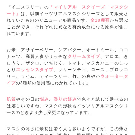
『イニスフリー』の
「マイリアル スクイーズ マスクシ
ート」
は、以前イッツリアルマスクシリーズとして販売さ
れていたもののリニューアル商品です。
全18種類
から選ぶ
ことができ、それぞれに異なる有効成分になる原料が含ま
れています。
お米、アサイーベリー、シアバター、オートミール、ココ
ナッツ、高麗人参がリッチな
クリームタイプ
、アロエ、き
ゅうり、ザクロ、いちじく、トマト、マヌカハニーのしっ
とり
エッセンスタイプ
、グリーンティ、ローズ、ブロッコ
リー、ライム、ティーツリー、竹、の爽やか
ウォータータ
イプ
の3種類の使用感にわかれています。
肌質
やその日の
悩み
、
香りの好み
で色々と試して選べるの
は嬉しいですね。マスクの形状もイッツリアルマスクシリ
ーズのときより少し変更になっています。
マスクの薄さに最初は驚く人も多いようですが、この薄さ