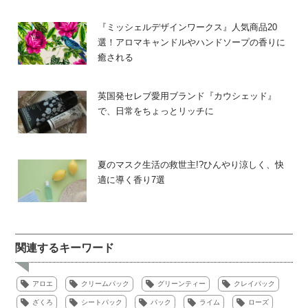
『ミッシェルデザインワークス』人気商品20
選！アロマキャンドルやハンドソープの香りに
癒される
英国発セレブ愛用ブランド『カウシェッド』
で、日常をちょっとリッチに
夏のマスク生活の救世主!?ひんやり涼しく、快
適に導く香り7選
関連するキーワード
アロエ
クリームパック
グリーンティー
クレイパック
ざくろ
シートパック
パック
ライム
ローズ