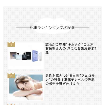
記事ランキング人気の記事
誰もがご存知”キムタク”こと木
村拓哉さんの 気になる愛用香水3
選
男性を惹きつける女性"フェロモ
ン"の特徴！遺伝子レベルで理想
の相手を嗅ぎ分けよう