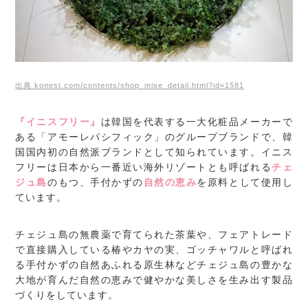
出典 konest.com/contents/shop_mise_detail.html?id=1581
『イニスフリー』
は韓国を代表する一大化粧品メーカーで
ある「アモーレパシフィック」のグループブランドで、韓
国国内初の自然派ブランドとして知られています。イニス
フリーは日本から一番近い海外リゾートとも呼ばれる
チェ
ジュ島
のもつ、手付かずの
自然の恵み
を原料として使用し
ています。
チェジュ島の無農薬で育てられた茶葉や、フェアトレード
で直接購入している椿やカヤの実、ゴッチャワルと呼ばれ
る手付かずの自然あふれる原生林などチェジュ島の豊かな
大地が育んだ自然の恵みで健やかな美しさを生み出す製品
づくりをしています。