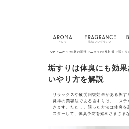
アロマ
香水/フレグランス
TOP >
ニオイ/体臭の基礎
>
ニオイ/体臭対策
>
垢すり
垢すりは体臭にも効果
いやり方を解説
リラックスや疲労回復効果がある垢す
発祥の美容法である垢すりは、エステ
きます。ただし、誤った方法は体臭を
スターして、体臭予防を始めさまざま