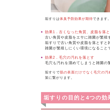
垢すりは
体臭予防効果が期待
できます
効果1．古くなった角質、皮脂を落
古い角質や皮脂をエサに雑菌が繁殖
垢すりで古い角質や皮脂を落とすと
雑菌が繁殖しにくい環境になること
効果2．毛穴の汚れを落とす
毛穴も汚れを溜めてしまうと雑菌の
垢すりで
肌の表面だけでなく毛穴の汚
策に繋がります。
垢すりの目的と4つの効