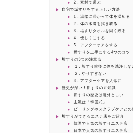
2．素材で選ぶ
自宅で垢すりをする正しい方法
1．湯船に浸かって体を温める
2．体の水滴を拭き取る
3．垢すりタオルを固く絞る
4．優しくこする
5．アフターケアをする
垢すりを上手にする4つのコツ
垢すりの3つの注意点
1．垢すり前後に体を洗浄しな
2．やりすぎない
3．アフターケアを入念に
歴史が深い！垢すりの豆知識
垢すりの歴史は意外と古い
主流は「韓国式」
ピーリングやスクラブケアとの
垢すりができるエステ店をご紹介
韓国で人気の垢すりエステ店
日本で人気の垢すりエステ店