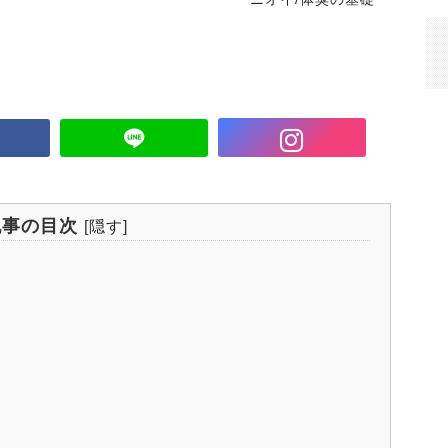
記事の目次
[
隠す
]