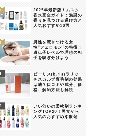
2025年最新版！ムスク
香水完全ガイド：魅惑の
香りを見つける選び方と
人気おすすめ10選
男性を惹きつける女
性"フェロモン"の特徴！
遺伝子レベルで理想の相
手を嗅ぎ分けよう
ビーリス(b.ris)ラリッ
チスカルプ育毛剤の効果
は嘘？口コミや成分、価
格、解約方法も解説
いい匂いの柔軟剤ランキ
ングTOP20！男女から
人気のおすすめ柔軟剤