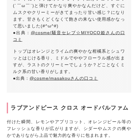
(´￣ω￣`)と弾けてかなり爽やかなんだけど、すぐに
ムスクやクリーミーがきてまったり甘い感じ？になり
ます。甘さもくどくなくて飽きの来ない使用感かなっ
て思いました(#^ω^#)
●出典：
@cosme/騒音セレブ☆MIYOCO姫さんの口
コミ
トップはオレンジとライムの爽やかな柑橘系とシュワ
ッとはじける香り、ミドルでややフローラル感が出ま
すが、ラストのクリーミーでしょうか？どことなくミ
ルク系の甘い香りがします。
●出典：
@cosme/masakouさんの口コミ
ラブアンドピース クロス オードパルファム
付けた瞬間、レモンやアプリコット、オレンジピール等の
フレッシュな香りが広がりますが、シダーやムスクの爽や
かでありながら上品で魅力的な香りに包まれます。