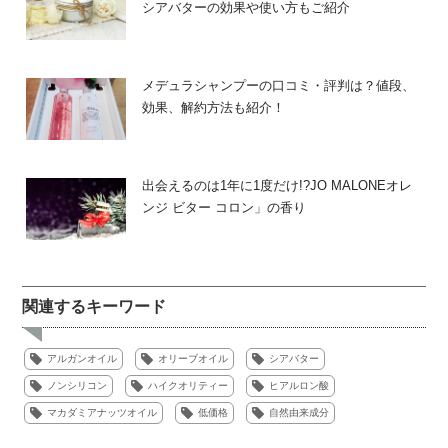
シアバターの効果や使い方もご紹介
メデュラシャンプーの口コミ・評判は？値段、
効果、解約方法も紹介！
出会えるのは1年に1度だけ!?JO MALONEオレ
ンジ ビター コロン」の香り
関連するキーワード
アルガンオイル
オリーブオイル
シアバター
ノンシリコン
ハイクオリティー
ヒアルロン酸
マカダミアナッツオイル
低価格
自然由来成分