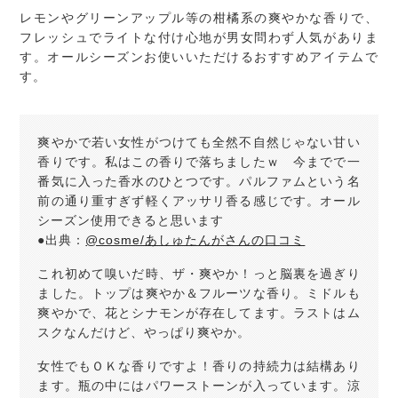
レモンやグリーンアップル等の柑橘系の爽やかな香りで、
フレッシュでライトな付け心地が男女問わず人気がありま
す。オールシーズンお使いいただけるおすすめアイテムで
す。
爽やかで若い女性がつけても全然不自然じゃない甘い
香りです。私はこの香りで落ちましたｗ 今までで一
番気に入った香水のひとつです。パルファムという名
前の通り重すぎず軽くアッサリ香る感じです。オール
シーズン使用できると思います
●出典：
@cosme/あしゅたんがさんの口コミ
これ初めて嗅いだ時、ザ・爽やか！っと脳裏を過ぎり
ました。トップは爽やか＆フルーツな香り。ミドルも
爽やかで、花とシナモンが存在してます。ラストはム
スクなんだけど、やっぱり爽やか。
女性でもＯＫな香りですよ！香りの持続力は結構あり
ます。瓶の中にはパワーストーンが入っています。涼