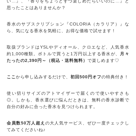
い…』、『香りをちょっとずつ楽しめたらいいのに…』と
思ったことはありませんか？
香水のサブスクリプション『COLORIA（カラリア）』な
ら、気になる香水を気軽に、お得な価格で試せます！
取扱ブランドはYSLやディオール、クロエなど、人気香水
約1,000種類。ボトルで買うと1万円以上する香水が、
月々
たったの2,390円～（税込・送料無料）
で楽しめます♡
ここ
から申し込みするだけで、
初回500円オフ
の特典付き！
使い切りサイズのアトマイザーで届くので使いやすさも
◎。しかも、香水選びに悩んだときは、無料の香水診断で
自分の好みに合った香水を見つけられます。
会員数50万人超え
の大人気サービス、ぜひ一度チェックし
てみてくださいね♪