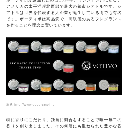
ボーティボが誕生したのは1994年、ワシントン州にある、
アメリカの太平洋岸北西部で最大の都市シアトルです。シ
アトルは世界を代表する大企業が誕生している街でも有名
です。ボーティボは高品質で、高級感のあるフレグランス
を作ることを理念に置いています。
出典 http://www.good-smell.jp
特に香りにこだわり、独自に調合をすることで唯一無二の
香りを創り出しました。その何層にも重ねられた豊かな香